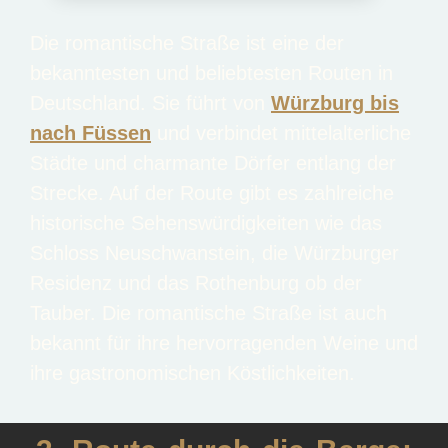
Die romantische Straße ist eine der
bekanntesten und beliebtesten Routen in
Deutschland. Sie führt von
Würzburg bis
nach Füssen
und verbindet mittelalterliche
Städte und charmante Dörfer entlang der
Strecke. Auf der Route gibt es zahlreiche
historische Sehenswürdigkeiten wie das
Schloss Neuschwanstein, die Würzburger
Residenz und das Rothenburg ob der
Tauber. Die romantische Straße ist auch
bekannt für ihre hervorragenden Weine und
ihre gastronomischen Köstlichkeiten.