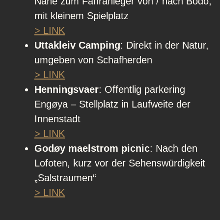
Nähe zum Fähranleger von / nach Bodo,
mit kleinem Spielplatz
> LINK
Uttakleiv Camping
: Direkt in der Natur,
umgeben von Schafherden
> LINK
Henningsvaer
:
Offentlig parkering
Engøya – Stellplatz in Laufweite der
Innenstadt
> LINK
Godøy maelstrom picnic
: Nach den
Lofoten, kurz vor der Sehenswürdigkeit
„Salstraumen“
> LINK