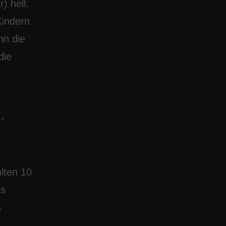
) hell.
Kindern
nn die
die
.
lten 10
es
s