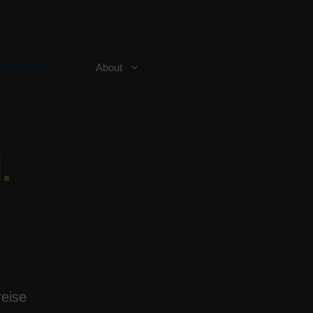
BAZI-BLOG
About
.
reise