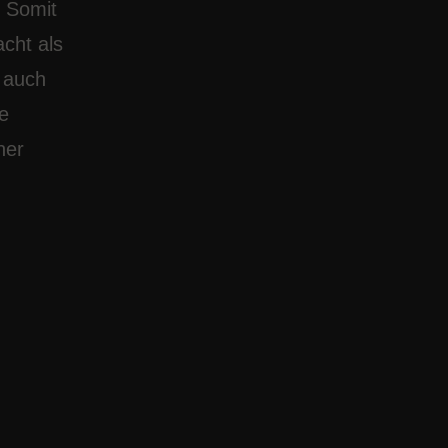
. Somit
acht als
m auch
e
ner