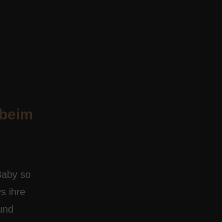
 beim
 Baby so
s ihre
und