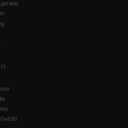
 gerade
em
ug
t:
n​
ster
die
chte
 Gefühl